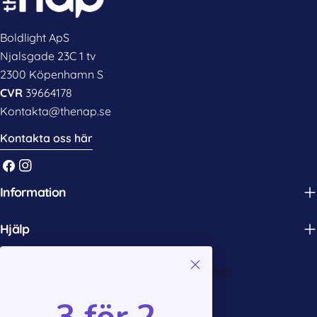
Boldlight ApS
Njalsgade 23C 1 tv
2300 Köpenhamn S
CVR
39664178
Kontakta@thenap.se
Kontakta oss här
Facebook
Instagram
Information
Hjälp
3 för 2