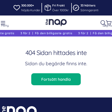
Hoppa
300.000+
Fri Frakt
33 Nätters
Nöjda Kunder
Över 1000kr
Sömngaranti
till
innehållet
V
ste gratis
3 för 2 | Få den billigaste gratis
3 för 2 | Få den billi
404 Sidan hittades inte
Sidan du begärde finns inte.
Fortsätt handla